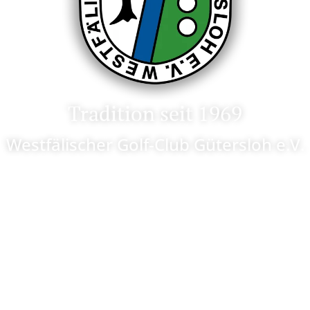
Tradition seit 1969
Westfälischer Golf-Club Gütersloh e.V.