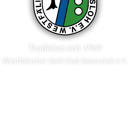
Tradition seit 1969
Westfälischer Golf-Club Gütersloh e.V.