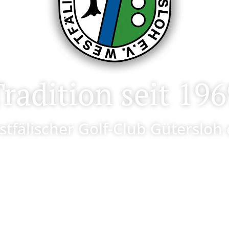
radition seit 19
tfälischer Golf-Club Gütersloh 