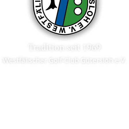
Tradition seit 1969
Westfälischer Golf-Club Gütersloh e.V.